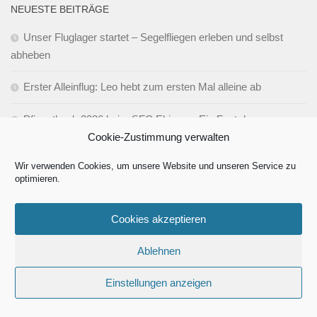
NEUESTE BEITRÄGE
Unser Fluglager startet – Segelfliegen erleben und selbst
abheben
Erster Alleinflug: Leo hebt zum ersten Mal alleine ab
Pfingsthock 2026 beim SFC Ehingen: Ein Fest der
Cookie-Zustimmung verwalten
Gemeinschaft und des Fliegens
Wir verwenden Cookies, um unsere Website und unseren Service zu
Einladung zum Pfingsthock
optimieren.
Impressionen der Saison
Cookies akzeptieren
Ablehnen
SCHLAGWÖRTER
Einstellungen anzeigen
# Flieg id fudd; fliag dahoim
# Flieg id fudd
AH 135
Ausstellungen
Deutschland
Außenlandung
Bundeswehr
Dachsanierung